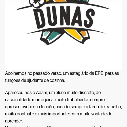
Inscrições 26/27
Acessos Inovar
Acesso ao Ensino Superior
Acolhemos no passado verão, um estagiário da EPE para as
funções de ajudante de cozinha.
Apareceu-nos o Adam, um aluno muito discreto, de
nacionalidade marroquina, muito trabalhador, sempre
apresentável à sua função, usando sempre a farda de trabalho,
muito pontual e o mais importante: com muita vontade de
aprender.