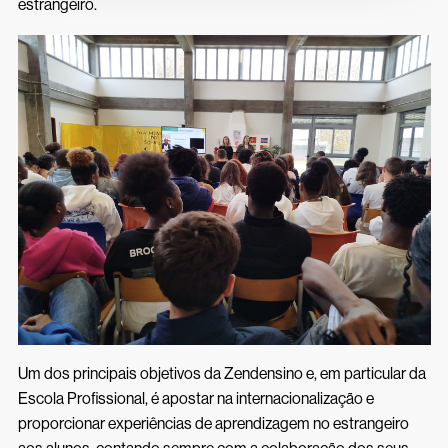
Inscrições 26/27
estrangeiro.
Acessos Inovar
Acesso ao Ensino Superior
Um dos principais objetivos da Zendensino e, em particular da
Escola Profissional, é apostar na internacionalização e
proporcionar experiências de aprendizagem no estrangeiro