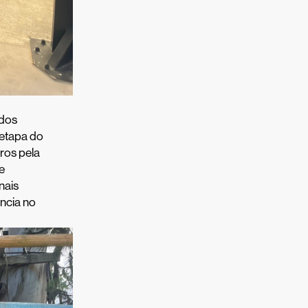
 dos
 etapa do
ros pela
e
nais
ncia no