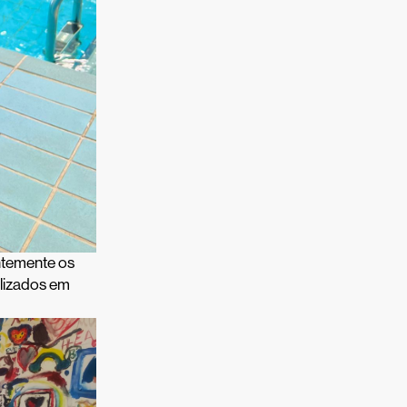
ntemente os
alizados em