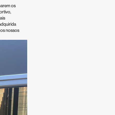
carem os
rtivo,
ais
adquirida
 dos nossos