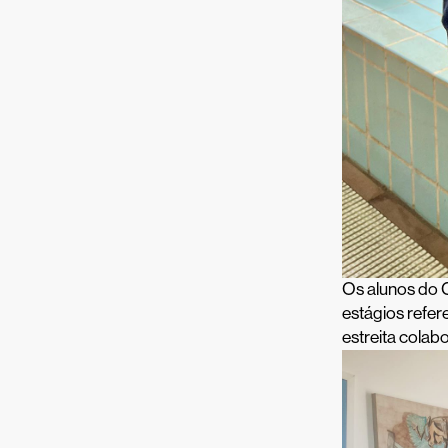
Os alunos do 
estágios refer
estreita colab