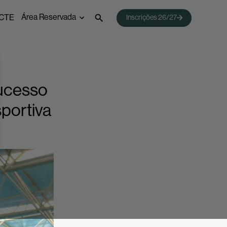
Área Reservada
CTE
Inscrições 26/27
 Emprego
Webmail
Acessos Inovar
Acesso ao Ensino Superior
sucesso
portiva