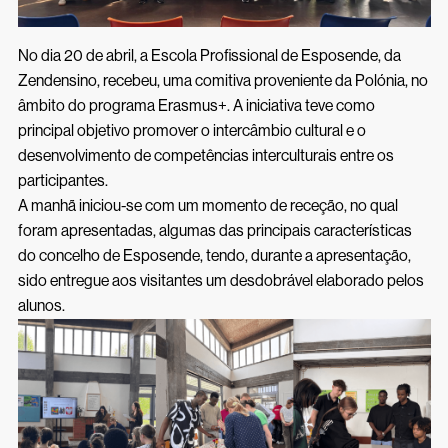
Inscrições 26/27
Acessos Inovar
Acesso ao Ensino Superior
No dia 20 de abril, a Escola Profissional de Esposende, da
Zendensino, recebeu, uma comitiva proveniente da Polónia, no
âmbito do programa Erasmus+. A iniciativa teve como
principal objetivo promover o intercâmbio cultural e o
desenvolvimento de competências interculturais entre os
participantes.
A manhã iniciou-se com um momento de receção, no qual
foram apresentadas, algumas das principais características
do concelho de Esposende, tendo, durante a apresentação,
sido entregue aos visitantes um desdobrável elaborado pelos
alunos.